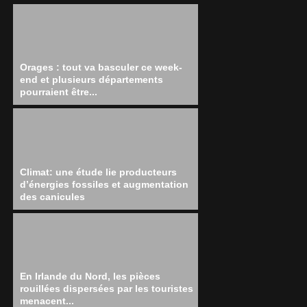
Orages : tout va basculer ce week-
end et plusieurs départements
pourraient être...
Climat: une étude lie producteurs
d’énergies fossiles et augmentation
des canicules
En Irlande du Nord, les pièces
rouillées dispersées par les touristes
menacent...