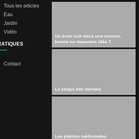
Tous les articles
Eau
Jardin
Vidéo
Un évier noir dans une cuisine,
bonne ou mauvaise idée ?
RATIQUES
Contact
Le temps des merises
Les plantes médicinales