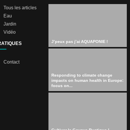
Tous les articles
Eau
Jardin
Vidéo
J’peux pas j’ai AQUAPONIE !
RATIQUES
Contact
Responding to climate change
impacts on human health in Europe:
focus on...
Cultiver la Goyave Rustique !