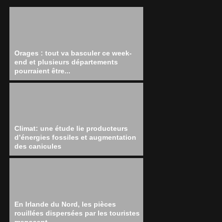
Orages : tout va basculer ce week-
end et plusieurs départements
pourraient être...
Climat: une étude lie producteurs
d’énergies fossiles et augmentation
des canicules
En Irlande du Nord, les pièces
rouillées dispersées par les touristes
menacent...