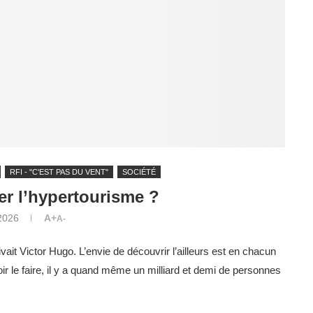
RFI - "C'EST PAS DU VENT"
SOCIÉTÉ
r l’hypertourisme ?
2026
A+
A-
ivait Victor Hugo. L’envie de découvrir l’ailleurs est en chacun
r le faire, il y a quand même un milliard et demi de personnes