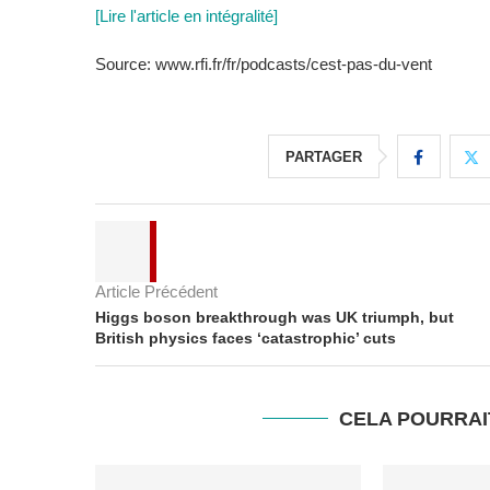
[Lire l'article en intégralité]
Source: www.rfi.fr/fr/podcasts/cest-pas-du-vent
PARTAGER
Article Précédent
Higgs boson breakthrough was UK triumph, but
British physics faces ‘catastrophic’ cuts
CELA POURRAI