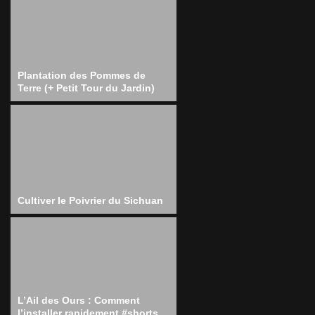
Plantation des Pommes de
Terre (+ Petit Tour du Jardin)
Cultiver le Poivrier du Sichuan
L’Ail des Ours : Comment
l’installer rapidement #shorts