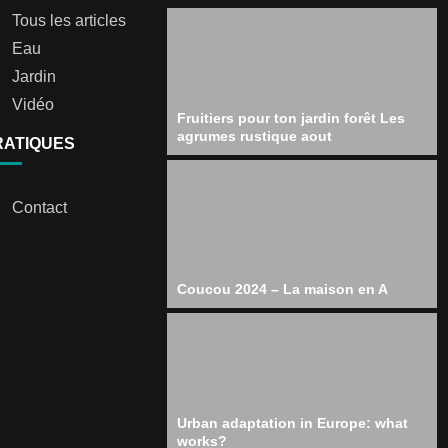
Tous les articles
Eau
Jardin
Vidéo
Fruitiers pour ton jardin forêt Les
agrumes rustique aout
RATIQUES
Contact
Coucou 2024 – La maison en A
Urban adaptation in Europe: what
works?