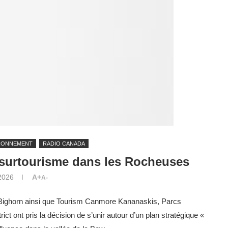
RONNEMENT
RADIO CANADA
e surtourisme dans les Rocheuses
2026
A+
A-
de Bighorn ainsi que Tourism Canmore Kananaskis, Parcs
t ont pris la décision de s’unir autour d’un plan stratégique «