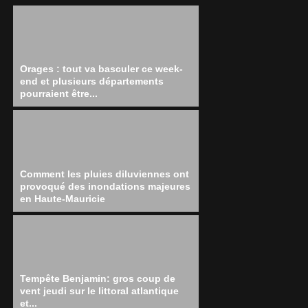
Orages : tout va basculer ce week-
end et plusieurs départements
pourraient être...
Comment les pluies diluviennes ont
provoqué des inondations majeures
en Haute-Mauricie
Tempête Benjamin: gros coup de
vent jeudi sur le littoral atlantique
et...