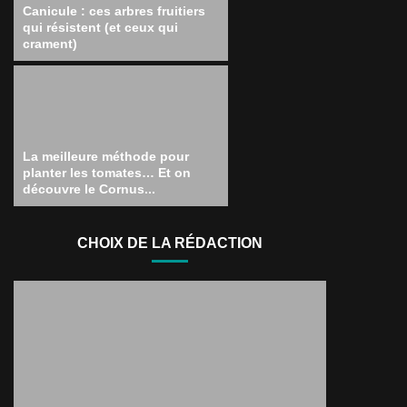
Canicule : ces arbres fruitiers
qui résistent (et ceux qui
crament)
La meilleure méthode pour
planter les tomates… Et on
découvre le Cornus...
CHOIX DE LA RÉDACTION