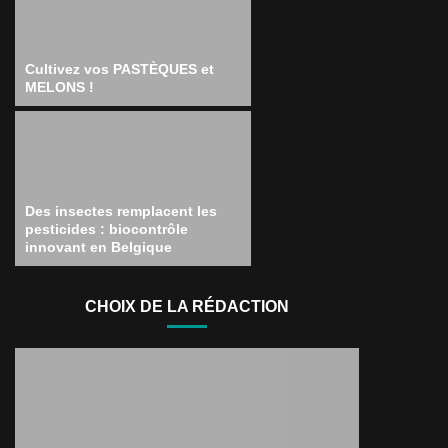
Cultivez vos PASTÈQUES et
MELONS !
Des insectes remplacent les
pesticides : biocontrôle
innovant en Belgique
CHOIX DE LA RÉDACTION