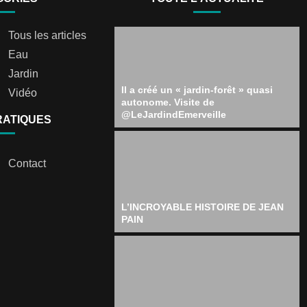
Tous les articles
Eau
Jardin
Il a créé un « jardin-forêt » quasi
Vidéo
autonome. Visite de
@LeJardindEmerveille
RATIQUES
Contact
L’INCROYABLE HISTOIRE DE JEAN
PAIN