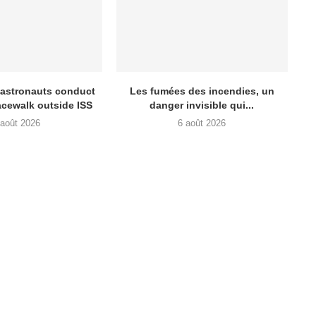
 astronauts conduct
Les fumées des incendies, un
acewalk outside ISS
danger invisible qui...
 août 2026
6 août 2026