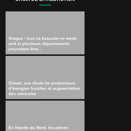
Orages : tout va basculer ce week-
end et plusieurs départements
pourraient être...
Climat: une étude lie producteurs
d’énergies fossiles et augmentation
des canicules
En Irlande du Nord, les pièces