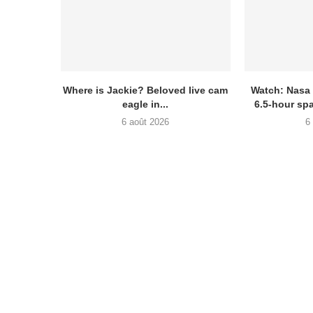
Where is Jackie? Beloved live cam
Watch: Nasa
eagle in...
6.5-hour sp
6 août 2026
6