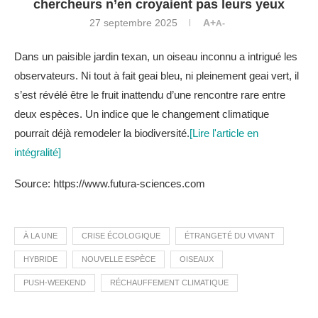
chercheurs n’en croyaient pas leurs yeux
27 septembre 2025
A+
A-
Dans un paisible jardin texan, un oiseau inconnu a intrigué les
observateurs. Ni tout à fait geai bleu, ni pleinement geai vert, il
s’est révélé être le fruit inattendu d’une rencontre rare entre
deux espèces. Un indice que le changement climatique
pourrait déjà remodeler la biodiversité.
[Lire l'article en
intégralité]
Source: https://www.futura-sciences.com
À LA UNE
CRISE ÉCOLOGIQUE
ÉTRANGETÉ DU VIVANT
HYBRIDE
NOUVELLE ESPÈCE
OISEAUX
PUSH-WEEKEND
RÉCHAUFFEMENT CLIMATIQUE