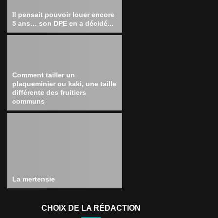
Il pensait pouvoir louer encore
5 ans… son DPE en a décidé...
Comment tailler un
plaqueminier ou kaki, une taille
différente des fruitiers
communs
La mertensie
CHOIX DE LA RÉDACTION