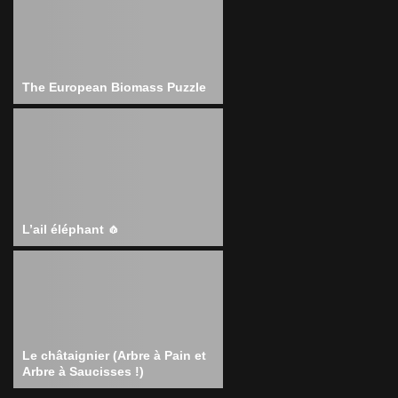
The European Biomass Puzzle
L’ail éléphant 🧄
Le châtaignier (Arbre à Pain et
Arbre à Saucisses !)