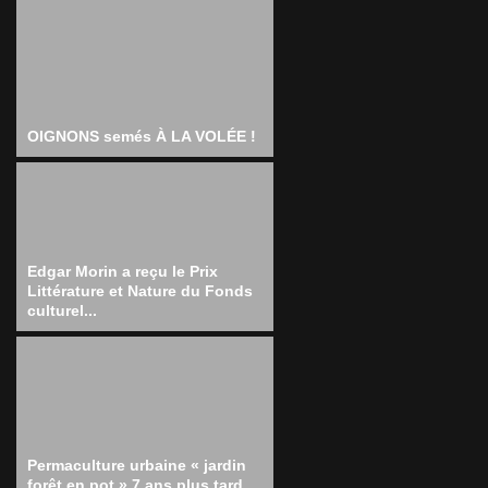
OIGNONS semés À LA VOLÉE !
Edgar Morin a reçu le Prix
Littérature et Nature du Fonds
culturel...
Permaculture urbaine « jardin
forêt en pot » 7 ans plus tard