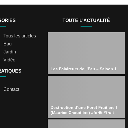
GORIES
TOUTE L'ACTUALITÉ
Tous les articles
Eau
Jardin
Vidéo
Les Eclaireurs de l’Eau – Saison 1
RATIQUES
Contact
Destruction d’une Forêt Fruitière !
(Maurice Chaudière) #forêt #fruit