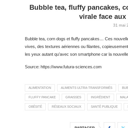
Bubble tea, fluffy pancakes, 
virale face au
31 mai 
Bubble tea, corn dogs et fluffy pancakes… Ces nouvell
vives, des textures aériennes ou filantes, copieusem
les yeux autant qu’avec son smartphone car la nouvell
Source: https://www.futura-sciences.com
ALIMENTATION
ALIMENTS ULTRA-TRANSFORMÉS
BUB
FLUFFY PANCAKE
GRAISSES
INGRÉDIENT
MALA
OBÉSITÉ
RÉSEAUX SOCIAUX
SANTÉ PUBLIQUE