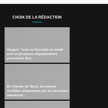
CHOIX DE LA RÉDACTION
Orages : tout va basculer ce week-
end et plusieurs départements
pourraient être...
En Irlande du Nord, les pièces
rouillées dispersées par les touristes
menacent...