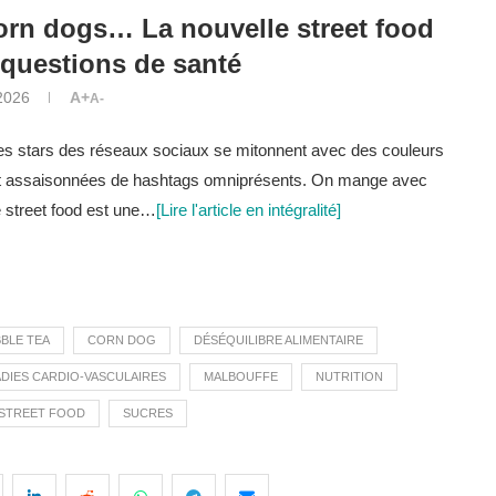
corn dogs… La nouvelle street food
x questions de santé
2026
A+
A-
es stars des réseaux sociaux se mitonnent avec des couleurs
ent assaisonnées de hashtags omniprésents. On mange avec
e street food est une…
[Lire l'article en intégralité]
BLE TEA
CORN DOG
DÉSÉQUILIBRE ALIMENTAIRE
DIES CARDIO-VASCULAIRES
MALBOUFFE
NUTRITION
STREET FOOD
SUCRES