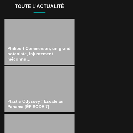
TOUTE L'ACTUALITÉ
Philibert Commerson, un grand
botaniste, injustement
méconnu…
Plastic Odyssey : Escale au
Panama [ÉPISODE 7]