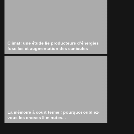
Climat: une étude lie producteurs d’énergies
fossiles et augmentation des canicules
La mémoire à court terme : pourquoi oubliez-
vous les choses 5 minutes...