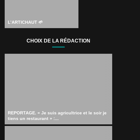
L’ARTICHAUT 🌱
CHOIX DE LA RÉDACTION
REPORTAGE. « Je suis agricultrice et le soir je
tiens un restaurant » :...