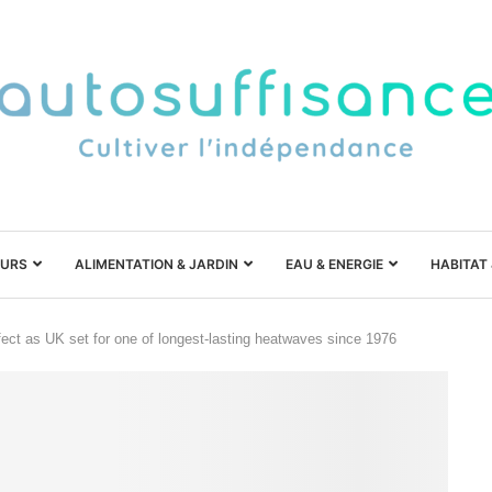
URS
ALIMENTATION & JARDIN
EAU & ENERGIE
HABITAT
ffect as UK set for one of longest-lasting heatwaves since 1976