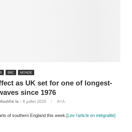
S
BBC
MONDE
ffect as UK set for one of longest-
waves since 1976
Modifié le :
8 juillet 2026
A+
A-
arts of southern England this week.
[Lire l'article en intégralité]