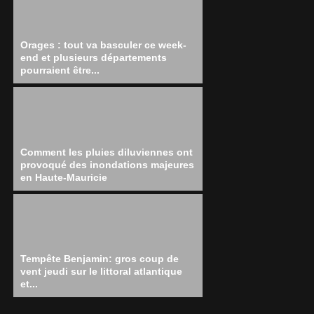
Orages : tout va basculer ce week-
end et plusieurs départements
pourraient être...
Comment les pluies diluviennes ont
provoqué des inondations majeures
en Haute-Mauricie
Tempête Benjamin: gros coup de
vent jeudi sur le littoral atlantique
et...