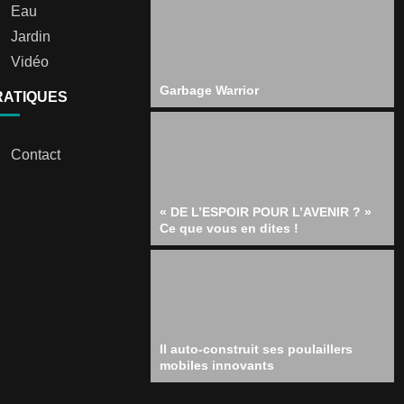
Eau
Jardin
Vidéo
Garbage Warrior
RATIQUES
Contact
« DE L’ESPOIR POUR L’AVENIR ? »
Ce que vous en dites !
Il auto-construit ses poulaillers
mobiles innovants