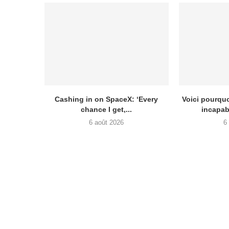
Cashing in on SpaceX: ‘Every
Voici pourquo
chance I get,...
incapab
6 août 2026
6