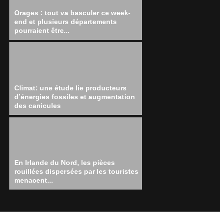
Orages : tout va basculer ce week-
end et plusieurs départements
pourraient être...
Climat: une étude lie producteurs
d’énergies fossiles et augmentation
des canicules
En Irlande du Nord, les pièces
rouillées dispersées par les touristes
menacent...