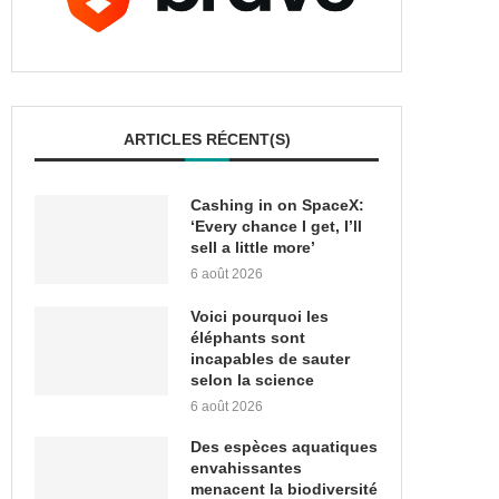
ARTICLES RÉCENT(S)
Cashing in on SpaceX:
‘Every chance I get, I’ll
sell a little more’
6 août 2026
Voici pourquoi les
éléphants sont
incapables de sauter
selon la science
6 août 2026
Des espèces aquatiques
envahissantes
menacent la biodiversité