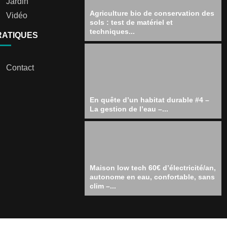
Jardin
Agriculture bio de conservation des
Vidéo
sols : test de matériel et
techniques...
RATIQUES
Contact
En quête d’un habitat durable #4 –
La gestion de l’eau –...
Maison low tech 60€ d’électricité/an,
autonome en eau, confortable, sans
clim –...