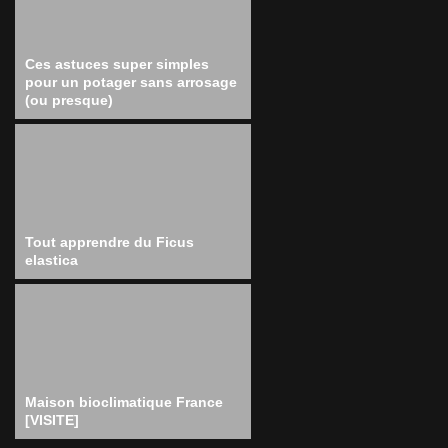
Ces astuces super simples
pour un potager sans arrosage
(ou presque)
Tout apprendre du Ficus
elastica
Maison bioclimatique France
[VISITE]